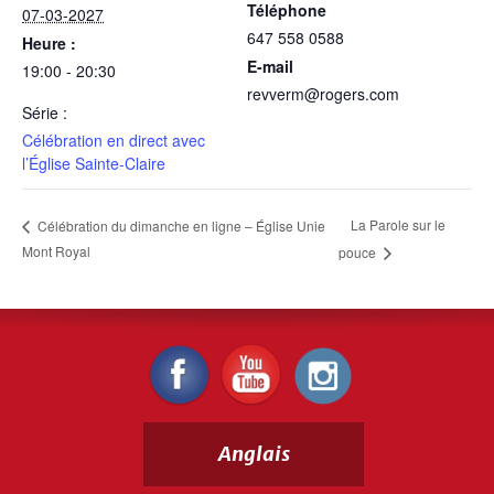
Téléphone
07-03-2027
647 558 0588
Heure :
E-mail
19:00 - 20:30
revverm@rogers.com
Série :
Célébration en direct avec
l’Église Sainte-Claire
La Parole sur le
Célébration du dimanche en ligne – Église Unie
Mont Royal
pouce
Anglais