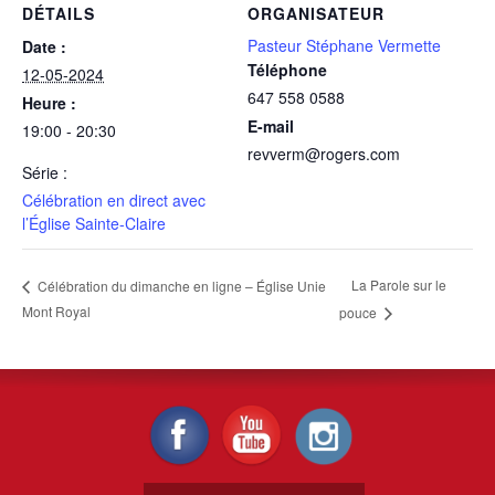
DÉTAILS
ORGANISATEUR
Pasteur Stéphane Vermette
Date :
Téléphone
12-05-2024
647 558 0588
Heure :
E-mail
19:00 - 20:30
revverm@rogers.com
Série :
Célébration en direct avec
l’Église Sainte-Claire
La Parole sur le
Célébration du dimanche en ligne – Église Unie
Mont Royal
pouce