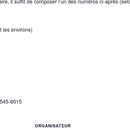
laire, il suffit de composer l’un des numéros ci-après (sel
 les environs)
 545-8015
ORGANISATEUR