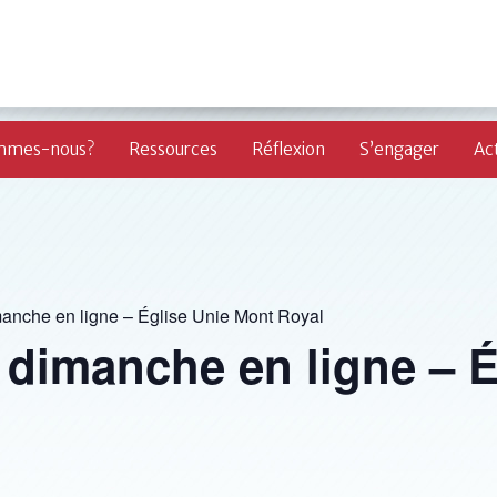
mmes-nous?
Ressources
Réflexion
S’engager
Act
manche en ligne – Église Unie Mont Royal
 dimanche en ligne – É