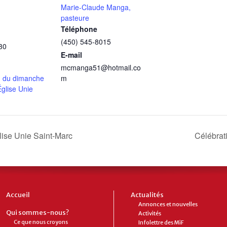
Marie-Claude Manga,
pasteure
Téléphone
(450) 545-8015
30
E-mail
mcmanga51@hotmail.co
n du dimanche
m
Église Unie
lise Unie Saint-Marc
Célébrati
Accueil
Actualités
Annonces et nouvelles
Qui sommes-nous?
Activités
Ce que nous croyons
Infolettre des MiF