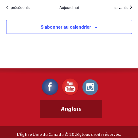
Évènements
Évènements
précédents
Aujourd’hui
suivants
S’abonner au calendrier
Anglais
L’Église Unie du Canada © 2026, tous droits réservés.