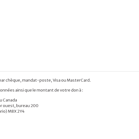
 par chèque, mandat-poste, Visa ou MasterCard.
onnées ainsi que le montant de votre don à :
du Canada
or ouest, bureau 200
rio) M8X 2Y4