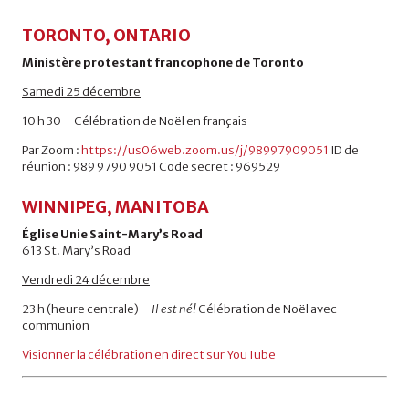
TORONTO, ONTARIO
Ministère protestant francophone de Toronto
Samedi 25 décembre
10 h 30 – Célébration de Noël en français
Par Zoom :
https://us06web.zoom.us/j/98997909051
ID de
réunion : 989 9790 9051 Code secret : 969529
WINNIPEG, MANITOBA
Église Unie Saint-Mary’s Road
613 St. Mary’s Road
Vendredi 24 décembre
23 h (heure centrale) –
Il est né!
Célébration de Noël avec
communion
Visionner la célébration en direct sur YouTube