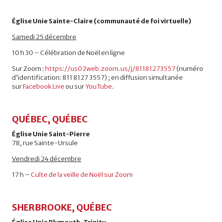
Église Unie Sainte-Claire (communauté de foi virtuelle)
Samedi 25 décembre
10 h 30 – Célébration de Noël en ligne
Sur Zoom :
https://us02web.zoom.us/j/81181273557
(numéro
d’identification: 811 8127 3557) ; en diffusion simultanée
sur
Facebook Live
ou sur
YouTube
.
QUÉBEC, QUÉBEC
Église Unie Saint-Pierre
78, rue Sainte-Ursule
Vendredi 24 décembre
17 h –
Culte de la veille de Noël sur Zoom
SHERBROOKE, QUÉBEC