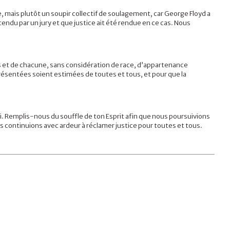
e, mais plutôt un soupir collectif de soulagement, car George Floyd a
endu par un jury et que justice ait été rendue en ce cas. Nous
tous et de chacune, sans considération de race, d’appartenance
présentées soient estimées de toutes et tous, et pour que la
 toi. Remplis-nous du souffle de ton Esprit afin que nous poursuivions
s continuions avec ardeur à réclamer justice pour toutes et tous.