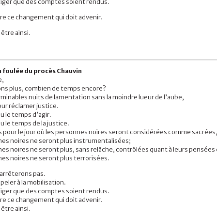
xiger que des comptes soient rendus.
tre ce changement qui doit advenir.
être ainsi.
a foulée du procès Chauvin
e,
ons plus, combien de temps encore?
erminables nuits de lamentation sans la moindre lueur de l’aube,
pour réclamer justice.
nu le temps d’agir.
u le temps de la justice.
pour le jour où les personnes noires seront considérées comme sacrées, 
nes noires ne seront plus instrumentalisées;
es noires ne seront plus, sans relâche, contrôlées quant à leurs pensées 
es noires ne seront plus terrorisées.
arrêterons pas.
peler à la mobilisation.
xiger que des comptes soient rendus.
tre ce changement qui doit advenir.
être ainsi.