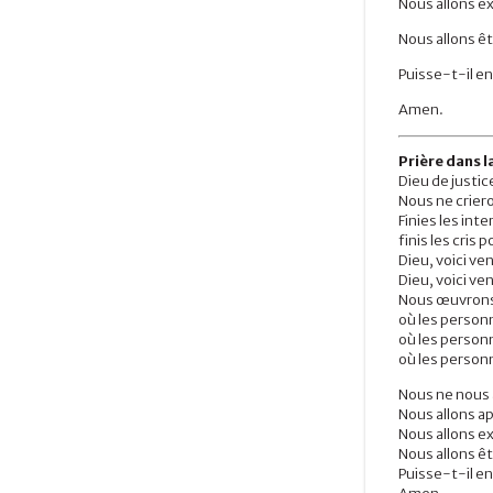
Nous allons e
Nous allons ê
Puisse-t-il en 
Amen.
Prière dans l
Dieu de justic
Nous ne crier
Finies les int
finis les cris 
Dieu, voici ve
Dieu, voici ven
Nous œuvrons 
où les person
où les personn
où les personn
Nous ne nous 
Nous allons ap
Nous allons e
Nous allons ê
Puisse-t-il en 