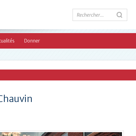
ualités
Donner
 Chauvin