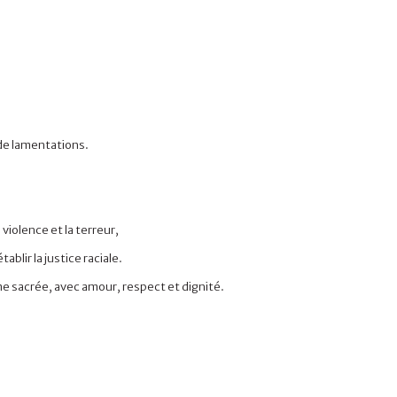
 de lamentations.
violence et la terreur,
lir la justice raciale.
e sacrée, avec amour, respect et dignité.