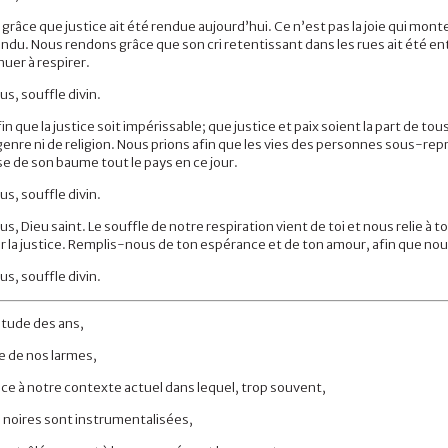
râce que justice ait été rendue aujourd’hui. Ce n’est pas la joie qui mont
ndu. Nous rendons grâce que son cri retentissant dans les rues ait été ent
uer à respirer.
us, souffle divin.
in que la justice soit impérissable; que justice et paix soient la part de 
genre ni de religion. Nous prions afin que les vies des personnes sous-re
e de son baume tout le pays en ce jour.
us, souffle divin.
us, Dieu saint. Le souffle de notre respiration vient de toi et nous relie à
r la justice. Remplis-nous de ton espérance et de ton amour, afin que nou
us, souffle divin.
situde des ans,
e de nos larmes,
ace à notre contexte actuel dans lequel, trop souvent,
 noires sont instrumentalisées,