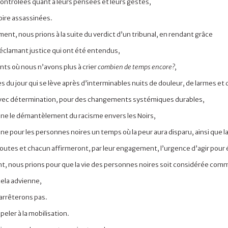
contrôlées quant à leurs pensées et leurs gestes,
oire assassinées.
nt, nous prions à la suite du verdict d’un tribunal, en rendant grâce
réclamant justice qui ont été entendus,
nts où nous n’avons plus à crier
combien de temps encore?
,
s du jour qui se lève après d’interminables nuits de douleur, de larmes et
vec détermination, pour des changements systémiques durables,
nne le démantèlement du racisme envers les Noirs,
ne pour les personnes noires un temps où la peur aura disparu, ainsi que la 
utes et chacun affirmeront, par leur engagement, l’urgence d’agir pour étab
t, nous prions pour que la vie des personnes noires soit considérée comm
 cela advienne,
arrêterons pas.
peler à la mobilisation.