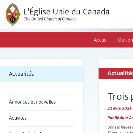
Accueil
Qui so
Actualité
Actualités
Trois 
Annonces et nouvelles
22 avril 2021
Activités
Publié dans
An
Dans la foulée
Floyd, voici tro