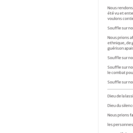
Nous rendons g
été vu et ente
voulons contin
Souffle sur no
Nous prions af
ethnique, de 
guérison apais
Souffle sur no
Souffle sur no
le combat pou
Souffle sur no
Dieu de la las
Dieu du silenc
Nous prions f
les personnes