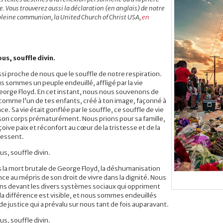
 Vous trouverez aussi la déclaration (en anglais) de notre
pleine communion, la United Church of Christ USA,
en
ous, souffle divin.
ssi proche de nous que le souffle de notre respiration.
us sommes un peuple endeuillé, affligé par la vie
eorge Floyd. En cet instant, nous nous souvenons de
comme l’un de tes enfants, créé à ton image, façonné à
e. Sa vie était gonflée par le souffle, ce souffle de vie
son corps prématurément. Nous prions pour sa famille,
eçoive paix et réconfort au cœur de la tristesse et de la
ressent.
us, souffle divin.
 la mort brutale de George Floyd, la déshumanisation
ce au mépris de son droit de vivre dans la dignité. Nous
s devant les divers systèmes sociaux qui oppriment
la différence est visible, et nous sommes endeuillés
de justice qui a prévalu sur nous tant de fois auparavant.
us, souffle divin.