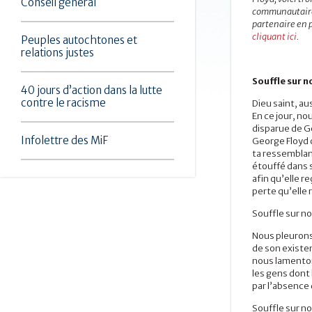
Conseil général
communautaire.
partenaire en 
cliquant ici
.
Peuples autochtones et
relations justes
Souffle sur n
40 jours d’action dans la lutte
contre le racisme
Dieu saint, au
En ce jour, no
disparue de G
Infolettre des MiF
George Floyd 
ta ressemblanc
étouffé dans 
afin qu’elle r
perte qu’elle 
Souffle sur no
Nous pleurons
de son existen
nous lamenton
les gens dont 
par l’absence 
Souffle sur no