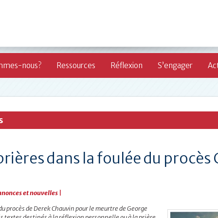
mmes-nous?
Ressources
Réflexion
S’engager
Act
s
prières dans la foulée du procès
nonces et nouvelles
|
 du procès de Derek Chauvin pour le meurtre de George
is textes destinés à la réflexion personnelle ou à la prière