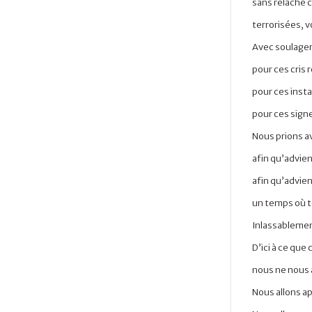
sans relâche 
terrorisées, v
Avec soulageme
pour ces cris 
pour ces insta
pour ces signe
Nous prions a
afin qu’advie
afin qu’advien
un temps où to
Inlassablemen
D’ici à ce que
nous ne nous 
Nous allons ap