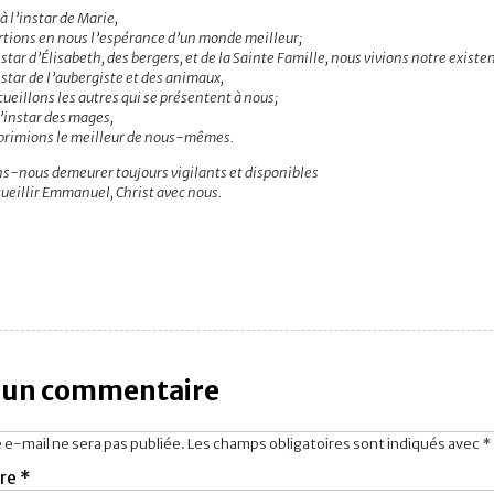
à l’instar de Marie,
rtions en nous l’espérance d’un monde meilleur;
nstar d’Élisabeth, des bergers, et de la Sainte Famille, nous vivions notre existe
nstar de l’aubergiste et des animaux,
ueillons les autres qui se présentent à nous;
l’instar des mages,
primions le meilleur de nous-mêmes.
ns-nous demeurer toujours vigilants et disponibles
ueillir Emmanuel, Christ avec nous.
r un commentaire
 e-mail ne sera pas publiée.
Les champs obligatoires sont indiqués avec
*
re
*