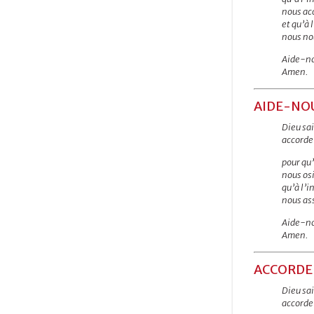
nous ac
et qu’à 
nous nou
Aide-nou
Amen.
AIDE-NO
Dieu sai
accorde
pour qu’
nous os
qu’à l’i
nous ass
Aide-no
Amen.
ACCORDE-
Dieu sai
accorde-