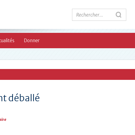
ualités
Donner
nt déballé
aire