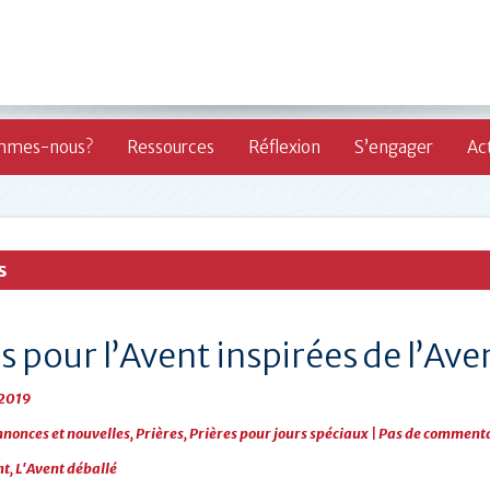
mmes-nous?
Ressources
Réflexion
S’engager
Act
s
s pour l’Avent inspirées de l’Ave
2019
nonces et nouvelles
,
Prières
,
Prières pour jours spéciaux
|
Pas de comment
nt
,
L'Avent déballé