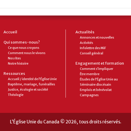
Accueil
Actualités
Annonces et nouvelles
Qui sommes-nous?
Activités
Ce que nous croyons
Infolettre des MiF
Comment nous le vivons
Conseil général
Nos rites
Engagement et formation
Notre histoire
Comment s’impliquer
Ressources
Être membre
Accueil / identité de l’Église Unie
Études de l’Église Unie au
Baptême, mariage, funérailles
Séminaire diocésain
Justice, écologie et société
Emplois et bénévolat
Théologie
Campagnes
L’Église Unie du Canada © 2026, tous droits réservés.