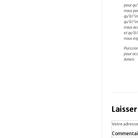
pour qu’
nous po
qu’à l’i
qu’à l’i
nous acc
et qu’à 
nous ex
Puissio
pour acc
Amen.
Laisse
Votre adresse
Commentai