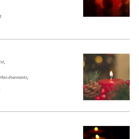
t.
st,
rfois étonnants;
.