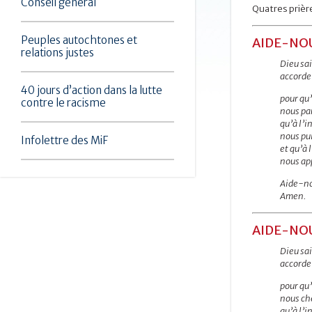
Conseil général
Quatres prièr
Peuples autochtones et
AIDE-NOU
relations justes
Dieu sai
accorde-
40 jours d’action dans la lutte
pour qu’
contre le racisme
nous par
qu’à l’i
nous pui
Infolettre des MiF
et qu’à 
nous app
Aide-nou
Amen.
AIDE-NOU
Dieu sai
accorde-
pour qu’
nous che
qu’à l’i