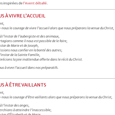
es inspirées de
l’Avent déballé
.
S À VIVRE L’ACCUEIL
nt,
nous le courage de vivre l’accueil alors que nous préparons la venue du Christ,
à l’instar de l’aubergiste et des animaux,
tagions comme il nous est possible de le faire;
nstar de Marie et de Joseph,
ssions nous confier en la bonté des autres;
l’instar de la Sainte Famille,
récions la joie inattendue offerte dans le récit du Christ.
s à vivre l’accueil dans nos préparatifs.
S À ÊTRE VAILLANTS
nt,
nous le courage d’être vaillants alors que nous préparons la venue du Christ,
à l’instar des anges,
rchions à atteindre l’inaccessible;
nstar d’Élisabeth et de Marie,