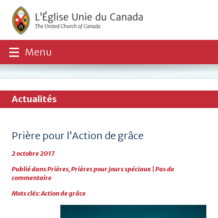
Menu
Actualités
Prière pour l’Action de grâce
2 octobre 2017
Publié dans
Prières
,
Prières pour jours spéciaux
|
Pas de
commentaire
Mots clés:
Action de grâce