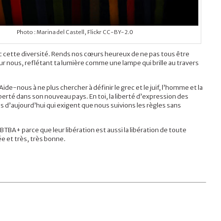
Photo : Marina del Castell, Flickr CC-BY-2.0
vec cette diversité. Rends nos cœurs heureux de ne pas tous être
pour nous, reflétant ta lumière comme une lampe qui brille au travers
ide-nous à ne plus chercher à définir le grec et le juif, l’homme et la
iberté dans son nouveau pays. En toi, la liberté d’expression des
 d’aujourd’hui qui exigent que nous suivions les règles sans
TBA+ parce que leur libération est aussi la libération de toute
e et très, très bonne.