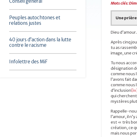
Conseil général
Mots clés:
Dima
Peuples autochtones et
Une prière
relations justes
Dieu d’amou
40 jours d’action dans la lutte
Après cinq jou
contre le racisme
tu as rassembl
image, une cr
Infolettre des MiF
Tu nous acco
désignation d
comme nous l’a
l’avons fait d
comme nous l’
d’inclusion
[iv
qui cherchent
mystères plut
Rappelle-nous 
l’amour, il n’y
est « très bon
création, ce q
mais nous por