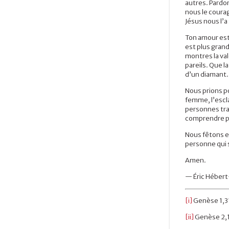
autres. Pardo
nous le coura
Jésus nous l’a
Ton amour est
est plus gran
montres la val
pareils. Que l
d’un diamant.
Nous prions po
femme, l’escla
personnes tra
comprendre p
Nous fêtons en
personne qui s
Amen.
— Éric Hébert
[i]
Genèse 1,3
[ii]
Genèse 2,