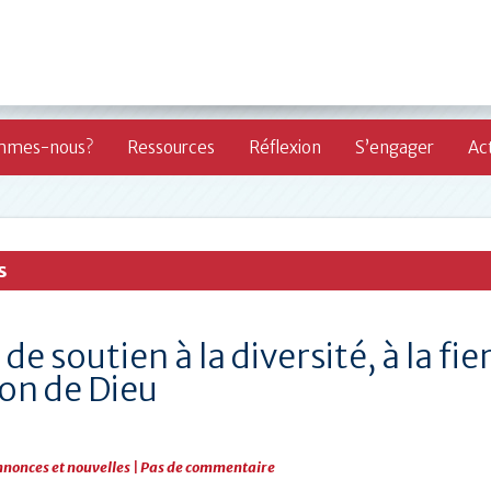
mmes-nous?
Ressources
Réflexion
S’engager
Act
s
 de soutien à la diversité, à la fie
ion de Dieu
nonces et nouvelles
|
Pas de commentaire