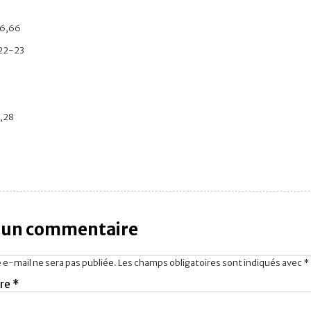
1
26,66
,22-23
3,28
r un commentaire
 e-mail ne sera pas publiée.
Les champs obligatoires sont indiqués avec
*
re
*