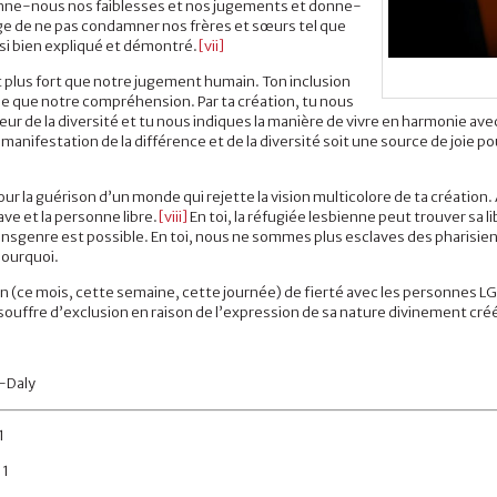
nne-nous nos faiblesses et nos jugements et donne-
ge de ne pas condamner nos frères et sœurs tel que
 si bien expliqué et démontré.
[vii]
 plus fort que notre jugement humain. Ton inclusion
de que notre compréhension. Par ta création, tu nous
eur de la diversité et tu nous indiques la manière de vivre en harmonie a
a manifestation de la différence et de la diversité soit une source de joie 
ur la guérison d’un monde qui rejette la vision multicolore de ta création. A
ve et la personne libre.
[viii]
En toi, la réfugiée lesbienne peut trouver sa l
nsgenre est possible. En toi, nous ne sommes plus esclaves des pharisiens
ourquoi.
 (ce mois, cette semaine, cette journée) de fierté avec les personnes LGB
ouffre d’exclusion en raison de l’expression de sa nature divinement créé
-Daly
1
11