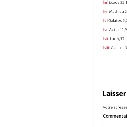
[iii]
Exode 32,
[iv]
Mathieu 
[v]
Galates 5
[vi]
Actes 11,9
[vii]
Luc 6,37
[viii]
Galates 
Laisse
Votre adresse
Commentai