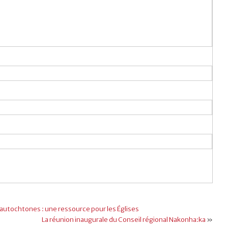
s autochtones : une ressource pour les Églises
La réunion inaugurale du Conseil régional Nakonha:ka
»