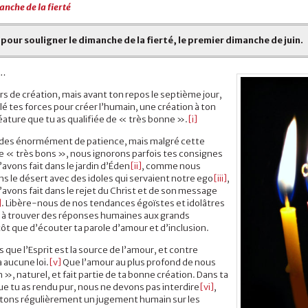
nche de la fierté
 pour souligner le dimanche de la fierté, le premier dimanche de juin.
r…
rs de création, mais avant ton repos le septième jour,
é tes forces pour créer l’humain, une création à ton
éature que tu as qualifiée de « très bonne ».
[i]
rdes énormément de patience, mais malgré cette
e « très bons », nous ignorons parfois tes consignes
vons fait dans le jardin d’Éden
[ii]
, comme nous
ans le désert avec des idoles qui servaient notre ego
[iii]
,
avons fait dans le rejet du Christ et de son message
]
. Libère-nous de nos tendances égoïstes et idolâtres
 à trouver des réponses humaines aux grands
ôt que d’écouter ta parole d’amour et d’inclusion.
que l’Esprit est la source de l’amour, et contre
 a aucune loi.
[v]
Que l’amour au plus profond de nous
 », naturel, et fait partie de ta bonne création. Dans ta
ue tu as rendu pur, nous ne devons pas interdire
[vi]
,
tons régulièrement un jugement humain sur les