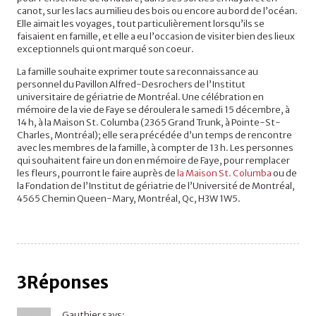
canot, sur les lacs au milieu des bois ou encore au bord de l’océan.
Elle aimait les voyages, tout particulièrement lorsqu’ils se
faisaient en famille, et elle a eu l’occasion de visiter bien des lieux
exceptionnels qui ont marqué son coeur.
La famille souhaite exprimer toute sa reconnaissance au
personnel du Pavillon Alfred-Desrochers de l’Institut
universitaire de gériatrie de Montréal. Une célébration en
mémoire de la vie de Faye se déroulera le samedi 15 décembre, à
14 h, à la Maison St. Columba (2365 Grand Trunk, à Pointe-St-
Charles, Montréal); elle sera précédée d’un temps de rencontre
avec les membres de la famille, à compter de 13 h. Les personnes
qui souhaitent faire un don en mémoire de Faye, pour remplacer
les fleurs, pourront le faire auprès de
la Maison St. Columba
ou de
la Fondation de l’Institut de gériatrie de l’Université de Montréal,
4565 Chemin Queen-Mary, Montréal, Qc, H3W 1W5.
3Réponses
Gauthier
says: