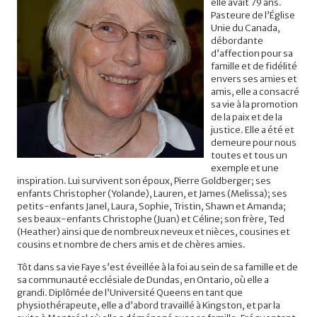
elle avait 79 ans.
Pasteure de l’Église
Unie du Canada,
débordante
d’affection pour sa
famille et de fidélité
envers ses amies et
amis, elle a consacré
sa vie à la promotion
de la paix et de la
justice. Elle a été et
demeure pour nous
toutes et tous un
exemple et une
inspiration. Lui survivent son époux, Pierre Goldberger; ses
enfants Christopher (Yolande), Lauren, et James (Melissa); ses
petits-enfants Janel, Laura, Sophie, Tristin, Shawn et Amanda;
ses beaux-enfants Christophe (Juan) et Céline; son frère, Ted
(Heather) ainsi que de nombreux neveux et nièces, cousines et
cousins et nombre de chers amis et de chères amies.
Tôt dans sa vie Faye s’est éveillée à la foi au sein de sa famille et de
sa communauté ecclésiale de Dundas, en Ontario, où elle a
grandi. Diplômée de l’Université Queens en tant que
physiothérapeute, elle a d’abord travaillé à Kingston, et par la