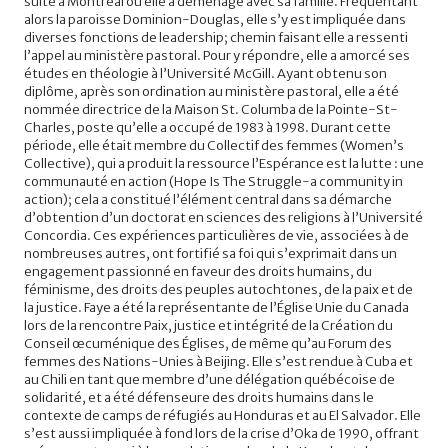
suite à Montréal où elle a déménagé avec sa famille. Fréquentant
alors la paroisse Dominion-Douglas, elle s’y est impliquée dans
diverses fonctions de leadership; chemin faisant elle a ressenti
l’appel au ministère pastoral. Pour y répondre, elle a amorcé ses
études en théologie à l’Université McGill. Ayant obtenu son
diplôme, après son ordination au ministère pastoral, elle a été
nommée directrice de la Maison St. Columba de la Pointe-St-
Charles, poste qu’elle a occupé de 1983 à 1998. Durant cette
période, elle était membre du Collectif des femmes (Women’s
Collective), qui a produit la ressource l’Espérance est la lutte : une
communauté en action (Hope Is The Struggle-a community in
action); cela a constitué l’élément central dans sa démarche
d’obtention d’un doctorat en sciences des religions à l’Université
Concordia. Ces expériences particulières de vie, associées à de
nombreuses autres, ont fortifié sa foi qui s’exprimait dans un
engagement passionné en faveur des droits humains, du
féminisme, des droits des peuples autochtones, de la paix et de
la justice. Faye a été la représentante de l’Église Unie du Canada
lors de la rencontre Paix, justice et intégrité de la Création du
Conseil œcuménique des Églises, de même qu’au Forum des
femmes des Nations-Unies à Beijing. Elle s’est rendue à Cuba et
au Chili en tant que membre d’une délégation québécoise de
solidarité, et a été défenseure des droits humains dans le
contexte de camps de réfugiés au Honduras et au El Salvador. Elle
s’est aussi impliquée à fond lors de la crise d’Oka de 1990, offrant