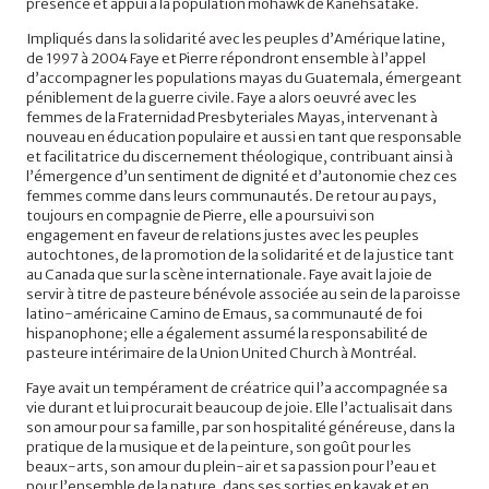
présence et appui à la population mohawk de Kanehsatake.
Impliqués dans la solidarité avec les peuples d’Amérique latine,
de 1997 à 2004 Faye et Pierre répondront ensemble à l’appel
d’accompagner les populations mayas du Guatemala, émergeant
péniblement de la guerre civile. Faye a alors oeuvré avec les
femmes de la Fraternidad Presbyteriales Mayas, intervenant à
nouveau en éducation populaire et aussi en tant que responsable
et facilitatrice du discernement théologique, contribuant ainsi à
l’émergence d’un sentiment de dignité et d’autonomie chez ces
femmes comme dans leurs communautés. De retour au pays,
toujours en compagnie de Pierre, elle a poursuivi son
engagement en faveur de relations justes avec les peuples
autochtones, de la promotion de la solidarité et de la justice tant
au Canada que sur la scène internationale. Faye avait la joie de
servir à titre de pasteure bénévole associée au sein de la paroisse
latino-américaine Camino de Emaus, sa communauté de foi
hispanophone; elle a également assumé la responsabilité de
pasteure intérimaire de la Union United Church à Montréal.
Faye avait un tempérament de créatrice qui l’a accompagnée sa
vie durant et lui procurait beaucoup de joie. Elle l’actualisait dans
son amour pour sa famille, par son hospitalité généreuse, dans la
pratique de la musique et de la peinture, son goût pour les
beaux-arts, son amour du plein-air et sa passion pour l’eau et
pour l’ensemble de la nature, dans ses sorties en kayak et en