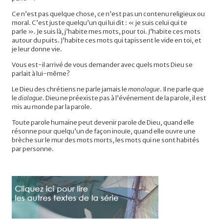
Ce n’est pas quelque chose, ce n’est pas un contenu religieux ou
moral. C’est juste quelqu’un qui lui dit : « je suis celui qui te
parle ». Je suis là, j’habite mes mots, pour toi. J’habite ces mots
autour du puits. J’habite ces mots qui tapissent le vide en toi, et
je leur donne vie.
Vous est-il arrivé de vous demander avec quels mots Dieu se
parlait à lui-même?
Le Dieu des chrétiens ne parle jamais le
monologue
. Il ne parle que
le
dialogue
. Dieu ne préexiste pas à l’événement de la parole, il est
mis au monde par la parole.
Toute parole humaine peut devenir parole de Dieu, quand elle
résonne pour quelqu’un de façon inouïe, quand elle ouvre une
brèche sur le mur des mots morts, les mots qui ne sont habités
par personne.