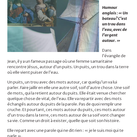
Humour
anglais : « Un
bateau? C’est
un trou dans
l’eau, avec de
l’argent
autour. »
Dans
l’évangile de
Jean, il y a un fameux passage où une femme samaritaine
rencontre Jésus, autour d’un puits. Un puits, un trou dans la terre
où elle vient puiser de l’eau.
Un puits, un trou avec des mots autour, car quelqu’un va lui
parler. Faire jaillir en elle une autre soif, soif d’autre chose. Une soif
de mots, qui la retient autour du puits. Elle était venue chercher
quelque chose de vital, de l’eau. Elle va repartir avec des mots
échangés autour du puits de la parole. Pas de quoi remplir une
cruche. Et pourtant, ces mots autour du puits, ces mots autour
d’un trou dans la terre, ces mots autour de sa soif vont changer
sa vie. Comme un droit à exister, quelle que soit son histoire.
Elle repart avec une parole qui ne dit rien : « je le suis moi qui te
parle ».