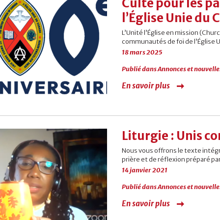
Culte pour les pa
l’Église Unie du
L’Unité l’Église en mission (Churc
communautés de foi de l’Église U
18 mars 2025
Publié dans
Annonces et nouvelle
En savoir plus
Liturgie : Unis c
Nous vous offrons le texte intégr
prière et de réflexion préparé par
14 janvier 2021
Publié dans
Annonces et nouvelle
En savoir plus