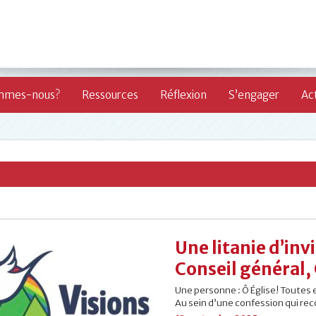
mmes-nous?
Ressources
Réflexion
S’engager
Act
Une litanie d’invi
Conseil général,
Une personne : Ô Église! Toutes 
Au sein d’une confession qui rec