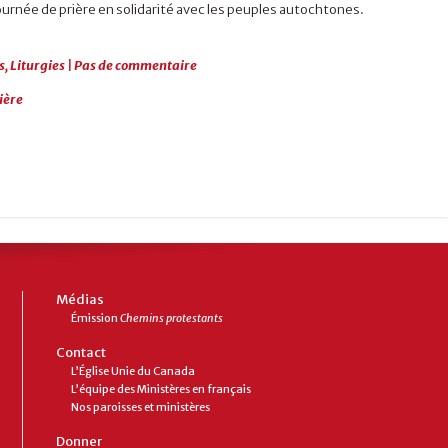
Journée de prière en solidarité avec les peuples autochtones.
s
,
Liturgies
|
Pas de commentaire
ière
Médias
Émission
Chemins protestants
Contact
L’Église Unie du Canada
L’équipe des Ministères en français
Nos paroisses et ministères
Donner