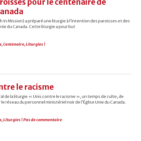
roisses pour le centenaire de
 Canada
h In Mission) a préparé une liturgie à l’intention des paroisses et des
nie du Canada. Cette liturgie a pour but
s
,
Centenaire
,
Liturgies
|
ontre le racisme
al de la liturgie « Unis contre le racisme », un temps de culte, de
 le réseau du personnel ministériel noir de l’Église Unie du Canada.
s
,
Liturgies
|
Pas de commentaire