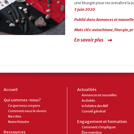
une liturgie pour reconnaître la 
3 juin 2020
Publié dans
Annonces et nouvelle
Mots clés:
autochtone
,
liturgie
,
pr
En savoir plus
Accueil
Actualités
Annonces et nouvelles
Qui sommes-nous?
Activités
Ce que nous croyons
Infolettre des MiF
Comment nous le vivons
Conseil général
Nos rites
Engagement et formation
Notre histoire
Comment s’impliquer
Ressources
Être membre