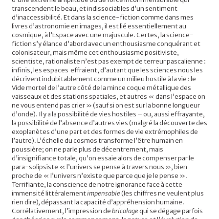
transcendent le beau, et indissociables d’un sentiment
d’inaccessibilité. Et dans la science-fiction comme dans mes
livres d’astronomie en images, il est lié essentiellement au
cosmique, à l’Espace avec une majuscule. Certes, la science-
fiction s’y élance d’abord avec un enthousiasme conquérant et
colonisateur, mais même cet enthousiasme positiviste,
scientiste, rationaliste n’est pas exempt de terreur pascalienne :
infinis, les espaces effraient, d’autant que les sciences nous les
décrivent indubitablement comme un milieu hostile à la vie : le
Vide mortel de l’autre côté de la mince coque métallique des
vaisseaux et des stations spatiales, et autres « dans l’espace on
ne vous entend pas crier » (sauf si on est sur la bonne longueur
d’onde). Il y a la possibilité de vies hostiles – ou, aussi effrayante,
la possibilité de l’absence d’autres vies (malgré la découverte des
exoplanètes d’une part et des formes de vie extrémophiles de
l’autre). L’échelle du cosmos transforme l’être humain en
poussière; on ne parle plus de décentrement, mais
d’insignifiance totale, qu’on essaie alors de compenser par le
para-solipsiste « l’univers se pense à travers nous », bien
proche de « l’univers n’existe que parce que je le pense ».
Terrifiante, la conscience de notre ignorance face à cette
immensité littéralement
impensable
(les chiffres ne veulent plus
rien dire)
,
dépassant la capacité d’appréhension humaine.
Corrélativement, l’impression de
bricolage
qui se dégage parfois