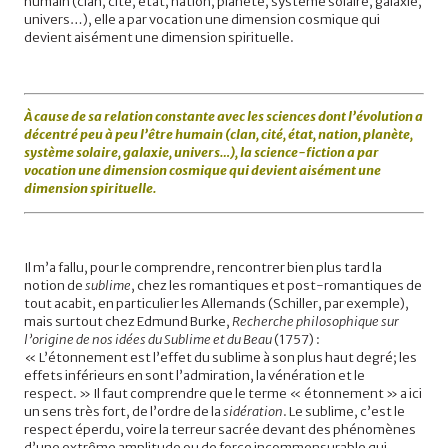
humain (clan, cité, état, nation, planète, système solaire, galaxie,
univers…), elle a par vocation une dimension cosmique qui
devient aisément une dimension spirituelle.
À cause de sa relation constante avec les sciences dont l’évolution a
décentré peu à peu l’être humain (clan, cité, état, nation, planète,
système solaire, galaxie, univers…), la science-fiction a par
vocation une dimension cosmique qui devient aisément une
dimension spirituelle.
Il m’a fallu, pour le comprendre, rencontrer bien plus tard la
notion de
sublime
, chez les romantiques et post-romantiques de
tout acabit, en particulier les Allemands (Schiller, par exemple),
mais surtout chez Edmund Burke,
Recherche philosophique sur
l’origine de nos idées du Sublime et du Beau
(1757) :
« L’étonnement est l’effet du sublime à son plus haut degré; les
effets inférieurs en sont l’admiration, la vénération et le
respect. » Il faut comprendre que le terme « étonnement » a ici
un sens très fort, de l’ordre de la
sidération
. Le sublime, c’est le
respect éperdu, voire la terreur sacrée devant des phénomènes
d’une extrême amplitude ou de force incommensurable qui