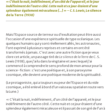
« C’était la nuit, indéfiniment, d’un côté de l’appareil, et le jour
indéfiniment de l’autre côté. Cette nuit et ce jour étaient d’une
splendeur également miraculeuse […] » – C. S. Lewis,
Le silence
de la Terre
(1938)
Mais l’Espace source de terreur ou d’exultation peut être aussi
l’occasion d’une expérience spirituelle de type océanique. Les
quelques humains qui y sont réellement allés, les astronautes,
l’ont exprimé à plusieurs reprises et certains en ont été
transformés à jamais. C’est avec une autre fiction que je veux
clore cet article, un passage tiré de
Le silence de la Terre
de C. S.
Lewis (1938), que j’ai lu dans la vingtaine et avec lequel j’ai
commencé à comprendre le sens profond de mon amour pour la
science-fiction : c’est une poétique et, à son paroxysme
cosmique, elle devient une poétique moderne de la spiritualité.
(Le protagoniste, qui a toujours eu peur de l’Espace et du vide
cosmique, a été enlevé à bord d’un vaisseau spatial en route vers
la Lune.)
« C’était la nuit, indéfiniment, d’un côté de l’appareil, et le jour
indéfiniment de l’autre côté. Cette nuit et ce jour étaient d’une
splendeur également miraculeuse et il passait de son gré de l’un à