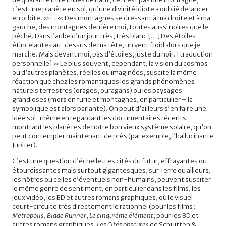
c’est une planète en soi, qu’une divinité idiote a oublié de lancer
en orbite. » Et« Des montagnes se dressant à ma droite et à ma
gauche, des montagnes derrière moi, toutes aussi noires que le
péché. Dans l’aube d’un jour très, très blanc […] Des étoiles
étincelantes au-dessus de ma tête, un vent froid alors que je
marche. Mais devant moi, pas d’étoiles, juste du noir. [traduction
personnelle] » Le plus souvent, cependant, la vision du cosmos
ou d’autres planètes, réelles ou imaginées, suscite la même
réaction que chez les romantiques les grands phénomènes
naturels terrestres (orages, ouragans) ou les paysages
grandioses (mers en furie et montagnes, en particulier – la
symbolique est alors parlante). On peut d’ailleurs s’en faire une
idée soi-même en regardant les documentaires récents
montrant les planètes de notre bon vieux système solaire, qu’on
peut contempler maintenant de près (par exemple, l’hallucinante
Jupiter).
C’est une question d’échelle. Les cités du futur, effrayantes ou
étourdissantes mais surtout gigantesques, sur Terre ou ailleurs,
les nôtres ou celles d’éventuels non-humains, peuvent susciter
le même genre de sentiment, en particulier dans les films, les
jeux vidéo, les BD et autres romans graphiques, où le visuel
court-circuite très directement le rationnel (pour les films :
Metropolis
,
Blade Runner
,
Le cinquième élément
; pour les BD et
autres romans graphiques,
Les Cités obscures
de Schuitten &