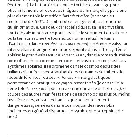
Peeters…). La fiction écrite doit se tortiller davantage pour
obtenir le même effet de ses mégapoles. En fait, elle y parvient
plus aisément via le motif de l’artefact
alien
(pensons au
monolithe de
2001
…), soit un objet en général aussi énorme
qu’énigmatique. Ces deux caractéristiques, taille et mystère,
sont d’égale importance pour susciter le sentiment du sublime
ou la terreur sacrée (retournés ou non en refus) : le Rama
d’Arthur C. Clarke (
Rendez-vous avec Rama
), un énorme vaisseau
interstellaire d’origine inconnue se pointe dans notre système
solaire; le grand vaisseau de Robert Reed, dans le roman du même
nom : d’origine inconnue – encore – et vaste comme plusieurs
systèmes solaires, il se promène dans le cosmos depuis des
millions d’années avec à son bord des centaines de milliers de
races différentes ; ou ces « Portes » intergalactiques
permettant de pratiques voyages instantanés (je conseille la
série télé
The Expans
e pour en
voir
une qui fasse de l’effet…). Et
toutes ces autres manifestations de technologies plus ou moins
mystérieuses, aussi alléchantes que potentiellement
dangereuses, semées dans le cosmos par des races plus
anciennes en général disparues (le symbolique se repointe le
nez.)