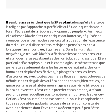
Il semble assez évident que la SF
se plante
lorsqu’elle traite de
la religion par l’approche superficielle qui élude la question de la
foi en l’écrasant de la réponse : « opium du peuple ». Au mieux
elle adresse à la divinité une critique douloureuse, déguisée en
ironie, en posant en mode revendicatif la question de l’existence
du Mal ou celle du libre arbitre. Mais je ne pensais pas à cela
lorsque je l’ai rencontrée, à quinze ans. Dans
Le matin des
magiciens
, je trouvais à la fois la fiction et les sciences dans leur
état moderne, assez absentes de mon éducation classique. Et en
particulier l’astrophysique et la cosmologie. En même temps que
je me jetais avidement dans les histoires de mutants, de non-
humains et de planètes fictives, je plongeais dans les livres
d’astronomie, avec toutes ces merveilleuses images colorées de
nébuleuses et de galaxies qui étaient des
photos
, bien réelles, et
qui se sont mises à habiter mon imaginaire au même titre que les
lointains inventés. C’est cela le premier ébranlement, la raison
profonde pour laquelle je suis tombée en amour avec la science-
fiction. C’est pour moi sa basse continue, sous la cacophonie de
tous ses possibles gadgets : à cause de sa relation constante
avec les sciences dont l’évolution a décentré peu à peu l’être