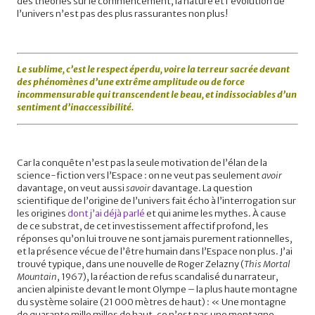
des théories sur le commencement, la nature et l’évolution de
l’univers n’est pas des plus rassurantes non plus!
Le sublime, c’est le respect éperdu, voire la terreur sacrée devant
des phénomènes d’une extrême amplitude ou de force
incommensurable qui transcendent le beau, et indissociables d’un
sentiment d’inaccessibilité.
Car la conquête n’est pas la seule motivation de l’élan de la
science-fiction vers l’Espace : on ne veut pas seulement
avoir
davantage, on veut aussi
savoir
davantage. La question
scientifique de l’origine de l’univers fait écho à l’interrogation sur
les origines
dont j’ai déjà parlé
et qui anime les mythes. À cause
de ce substrat, de cet investissement affectif profond, les
réponses qu’on lui trouve ne sont jamais purement rationnelles,
et la présence vécue de l’être humain dans l’Espace non plus. J’ai
trouvé typique, dans une nouvelle de Roger Zelazny (
This Mortal
Mountain
, 1967), la réaction de refus scandalisé du narrateur,
ancien alpiniste devant le mont Olympe – la plus haute montagne
du système solaire (21 000 mètres de haut) : « Une montagne
de quarante mille milles de haut, ce n’est pas une montagne,