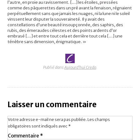
l’autre, en proie au ravissement. […] les étoiles, pressées
comme des pâquerettes dans un pré avant la fenaison, régnaient
perpétuellement sans que jamais les nuages, ni la lune ni le soleil
vinssent leur disputer la souveraineté. Il y avait des
constellations d’une beauté insoupçonnée, des saphirs, des
rubis, des émeraudes célestes et des points ardents d’or
embrasé […] et entre tout cela et derrière tout cela […] une
ténèbre sans dimension, énigmatique. »
Publié dans
Aujourd'hui Credo
.
Laisser un commentaire
Votre adresse e-mail ne sera pas publiée.
Les champs
obligatoires sont indiqués avec
*
Commentaire
*